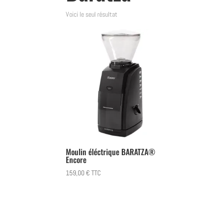
Voici le seul résultat
Moulin éléctrique BARATZA®
Encore
159,00
€
TTC