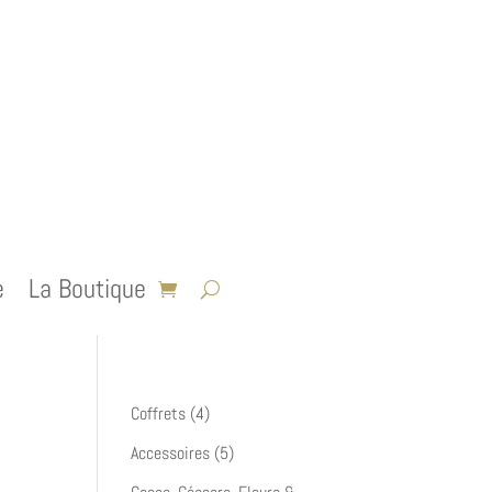
e
La Boutique
4
Coffrets
4
produits
5
Accessoires
5
produits