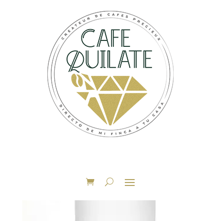
Accueil
/ Produits identifiés “Entonnoir”
Entonnoir
Voici le seul résultat