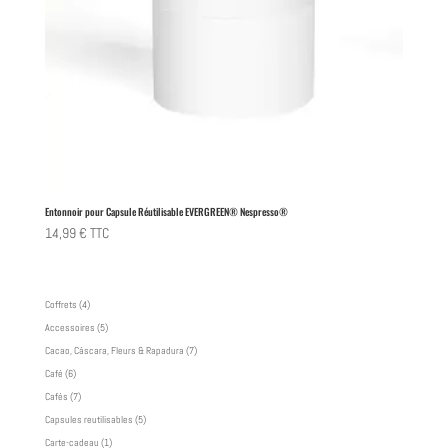
Entonnoir pour Capsule Réutilisable EVERGREEN® Nespresso®
14,99
€
TTC
4
Coffrets
4
produits
5
Accessoires
5
produits
7
Cacao, Cáscara, Fleurs & Rapadura
7
produits
6
Café
6
produits
7
Cafés
7
produits
5
Capsules reutilisables
5
produits
1
Carte-cadeau
1