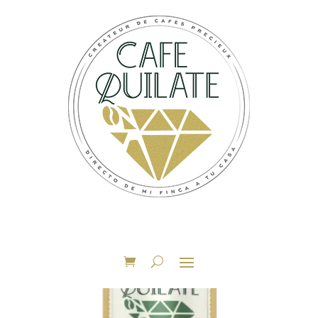
Accueil
/ Produits identifiés “48h”
48h
Voici le seul résultat