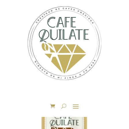
Accueil
/ Produits identifiés “Chocolate 100%”
Chocolate 100%
Voici le seul résultat