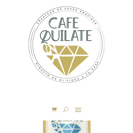
Accueil
/ Produits identifiés “Miel Rouge”
Miel Rouge
Voici le seul résultat