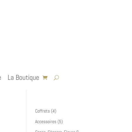
e
La Boutique
4
Coffrets
4
produits
5
Accessoires
5
produits