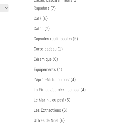
Cacao, Cáscara, Fleurs &
7
Rapadura
7
produits
6
Café
6
produits
7
Cafés
7
produits
5
Capsules reutilisables
5
produits
1
Carte-cadeau
1
produit
6
Céramique
6
produits
4
Equipements
4
produits
4
L'Après-Midi... ou pas!
4
produits
4
La Fin de Journée... ou pas!
4
produits
5
Le Matin... ou pas!
5
produits
6
Les Extractions
6
produits
6
Offres de Noël
6