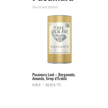
Voici le seul résultat
Pacamara Lavé – Bergamote,
Amande, Sirop d’Érable
Plage
6,95
€
–
50,00
€
TTC
de
prix :
6,95 €
à