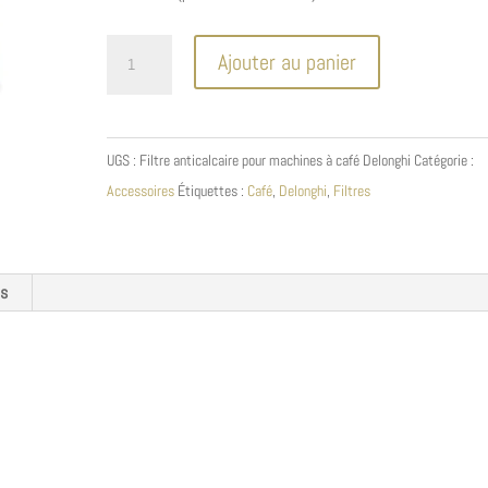
quantité
Ajouter au panier
de
Cartouche
Filtrante
UGS :
Filtre anticalcaire pour machines à café Delonghi
Catégorie :
DELONGHI®
Accessoires
Étiquettes :
Café
,
Delonghi
,
Filtres
es