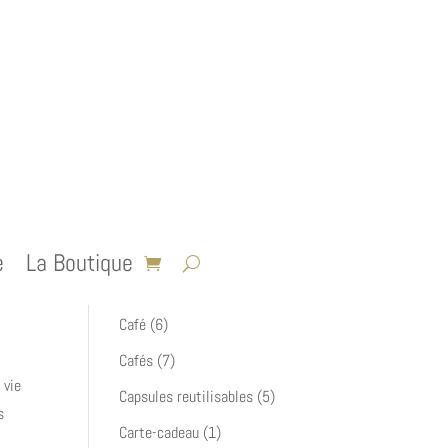
4
Coffrets
4
produits
5
Accessoires
5
produits
e
La Boutique
Cacao, Cáscara, Fleurs &
7
Rapadura
7
produits
6
Café
6
produits
7
Cafés
7
 vie
produits
5
Capsules reutilisables
5
s
produits
1
Carte-cadeau
1