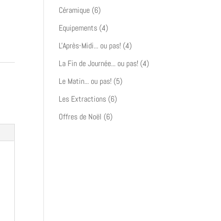
produit
6
Céramique
6
produits
4
Equipements
4
produits
4
L'Après-Midi... ou pas!
4
produits
4
La Fin de Journée... ou pas!
4
produits
5
Le Matin... ou pas!
5
produits
6
Les Extractions
6
produits
6
Offres de Noël
6
produits