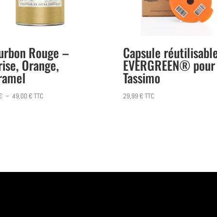
urbon Rouge –
Capsule réutilisabl
rise, Orange,
EVERGREEN® pour
ramel
Tassimo
Plage
€
–
49,00
€
TTC
29,99
€
TTC
de
prix :
6,85 €
à
49,00 €