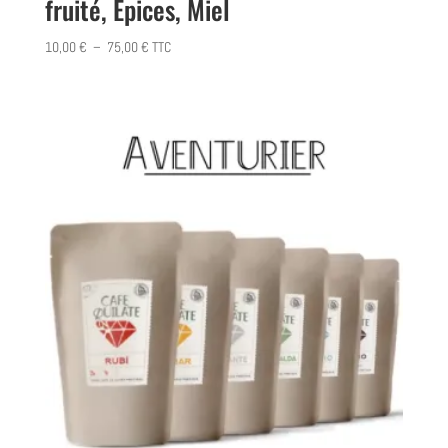
fruité, Épices, Miel
Plage
10,00
€
–
75,00
€
TTC
de
prix :
10,00 €
à
75,00 €