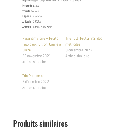
Pays et Région de production :
Honduras /
Opalaca
Méthode :
Lavé
Variété :
Catuai
Espèce :
Arabica
Altitude :
1672m
Arômes :
Citron, Noix, Miel
Parainema lavé – Fruits
Trio Tutti Frutti n°2, des
Tropicaux, Citron, Canne à
méthodes
Sucre
8 décembre 2022
28 novembre 2021
Article similaire
Article similaire
Trio Parainema
8 décembre 2022
Article similaire
Produits similaires