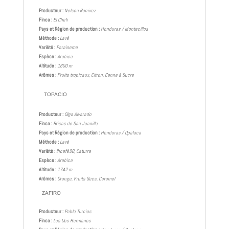
Producteur :
Nelson Ramirez
Finca :
El Cheli
Pays et Région de production :
Honduras / Montecillos
Méthode :
Lavé
Variété :
Parainema
Espèce :
Arabica
Altitude :
1600 m
Arômes :
Fruits tropicaux, Citron, Canne à Sucre
TOPACIO
Producteur :
Olga Alvarado
Finca :
Brisas de San Juanillo
Pays et Région de production :
Honduras / Opalaca
Méthode :
Lavé
Variété :
Ihcafé90, Caturra
Espèce :
Arabica
Altitude :
1742 m
Arômes :
Orange, Fruits Secs, Caramel
ZAFIRO
Producteur :
Pablo Turcios
Finca :
Los Dos Hermanos