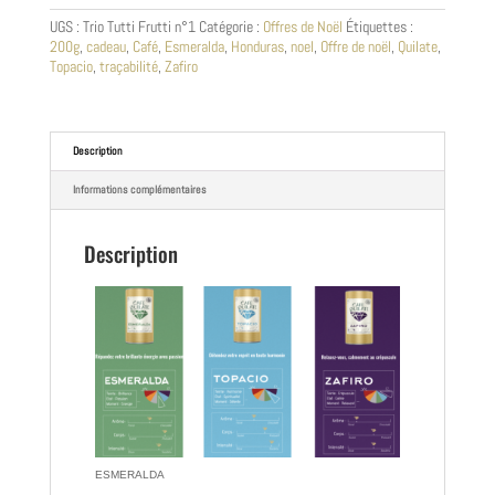
n°1
UGS :
Trio Tutti Frutti n°1
Catégorie :
Offres de Noël
Étiquettes :
200g
,
cadeau
,
Café
,
Esmeralda
,
Honduras
,
noel
,
Offre de noël
,
Quilate
,
Topacio
,
traçabilité
,
Zafiro
Description
Informations complémentaires
Description
ESMERALDA