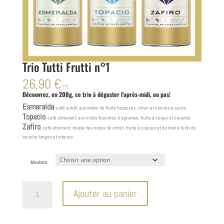
Trio Tutti Frutti n°1
26,90
€
TTC
Découvrez, en 200g, ce trio à déguster l’après-midi, ou pas!
Esmeralda
, café subtil, aux notes de fruits tropicaux, citron et cannes à sucre.
Topacio
, café stimulant, aux notes franches d’agrumes, fruits à coque et caramel.
Zafiro
, café étonnant, révèle des notes de citron, fruits à coques et de miel à la fin de
bouche longue et intense.
Mouture
quantité
Ajouter au panier
de
Trio
Tutti
Frutti