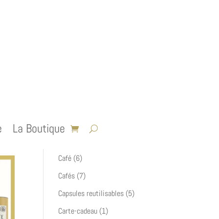
4
Coffrets
4
produits
5
Accessoires
5
produits
e
La Boutique
Cacao, Cáscara, Fleurs &
7
Rapadura
7
produits
6
Café
6
produits
7
Cafés
7
produits
5
Capsules reutilisables
5
produits
1
Carte-cadeau
1