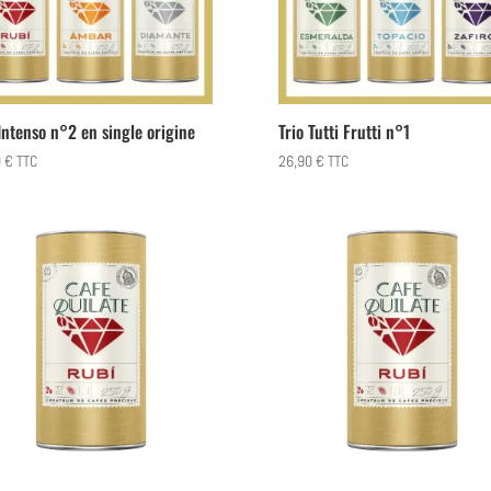
 Intenso n°2 en single origine
Trio Tutti Frutti n°1
0
€
TTC
26,90
€
TTC