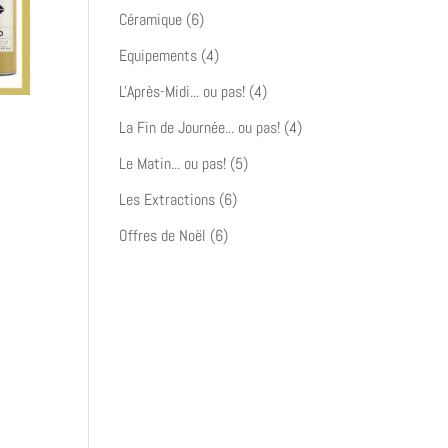
produit
6
Céramique
6
produits
4
Equipements
4
produits
4
L'Après-Midi... ou pas!
4
produits
4
La Fin de Journée... ou pas!
4
produits
5
Le Matin... ou pas!
5
produits
6
Les Extractions
6
produits
6
Offres de Noël
6
produits