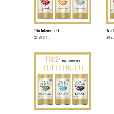
Trio Intenso n°1
Trio
26,90
€
TTC
26,9