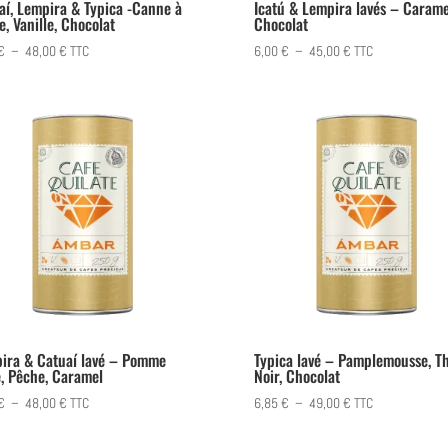
aí, Lempira & Typica -Canne à
Icatú & Lempira lavés – Carame
e, Vanille, Chocolat
Chocolat
Plage
Plage
€
–
48,00
€
TTC
6,00
€
–
45,00
€
TTC
de
de
prix :
prix :
6,75 €
6,00 €
à
à
48,00 €
45,00 €
ira & Catuaí lavé – Pomme
Typica lavé – Pamplemousse, T
e, Pêche, Caramel
Noir, Chocolat
Plage
Plage
€
–
48,00
€
TTC
6,85
€
–
49,00
€
TTC
de
de