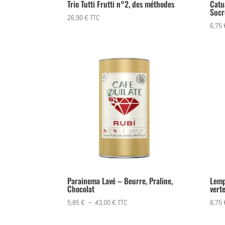
Trio Tutti Frutti n°2, des méthodes
Catu
Sucr
26,90
€
TTC
6,75
Parainema Lavé – Beurre, Praline,
Lemp
Chocolat
vert
Plage
5,85
€
–
43,00
€
TTC
6,75
de