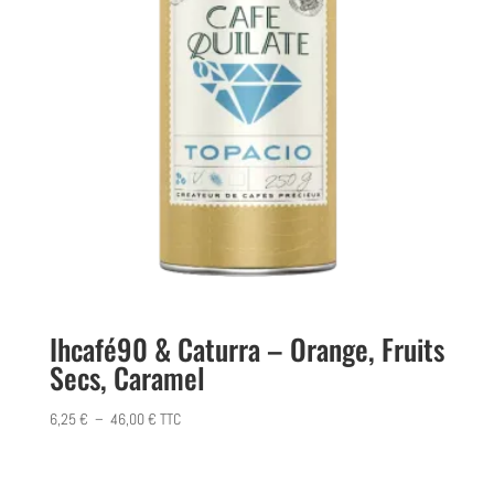
Ihcafé90 & Caturra – Orange, Fruits
Secs, Caramel
Plage
6,25
€
–
46,00
€
TTC
de
prix :