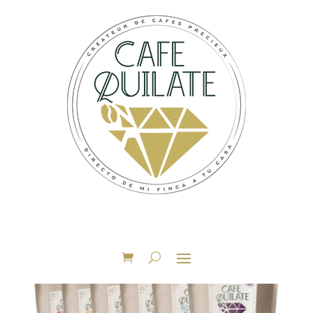
Accueil
/
Coffrets
/ L’Aventurier des méthodes