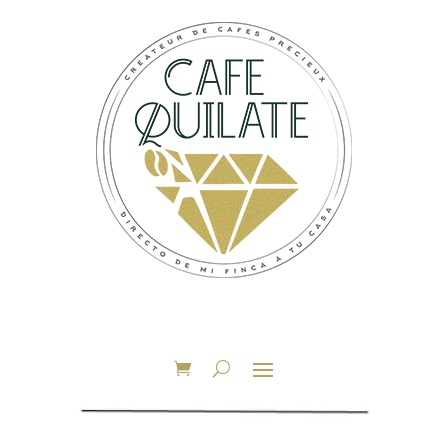
Accueil
/ Produits identifiés “250g”
250g
Affichage de 1–9 sur 12 résultats